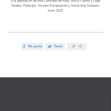
a la aportación de Ana Consuelo de Alba, Rocío Castro y Olga
Tanaka. Participó: Vicente Encarnación y formó Ana Guerrero.
Junio 2025.
Me gusta
Tweet
+1


