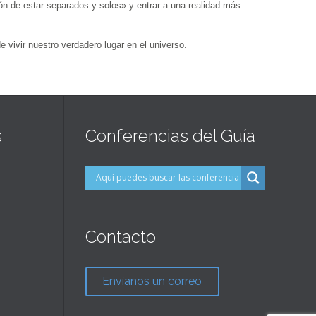
ón de estar separados y solos» y entrar a una realidad más
 vivir nuestro verdadero lugar en el universo.
s
Conferencias del Guía
Contacto
Envíanos un correo