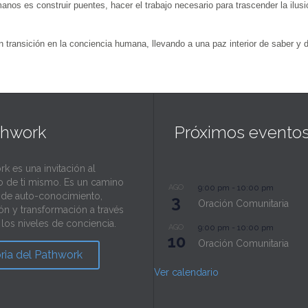
s es construir puentes, hacer el trabajo necesario para trascender la ilusi
ransición en la conciencia humana, llevando a una paz interior de saber y de
thwork
Próximos evento
rk es una invitación al
o de ti mismo. Es un camino
AGO
9:00 pm
-
10:00 pm
l de auto-conocimiento,
3
Oración Comunitaria
ión y transformación a través
los niveles de conciencia.
AGO
9:00 pm
-
10:00 pm
10
Oración Comunitaria
oria del Pathwork
Ver calendario