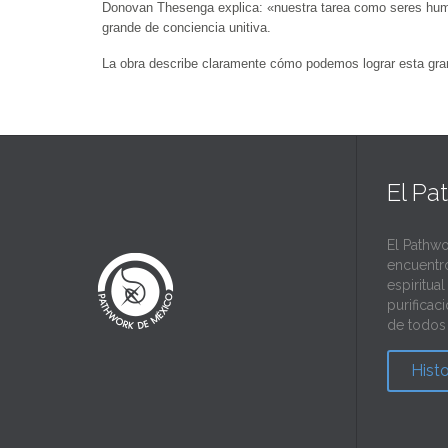
Donovan Thesenga explica: «nuestra tarea como seres humano
grande de conciencia unitiva.
La obra describe claramente cómo podemos lograr esta gran t
El Pa
El Pathwo
encuentr
espiritua
purificac
de todos 
Hist