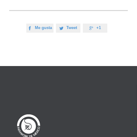
Me gusta
Tweet
+1


