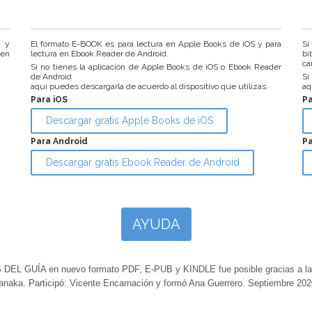
r y
El formato E-BOOK es para lectura en Apple Books de iOS y para
Si
 en
lectura en Ebook Reader de Android.
bi
ca
Si no tienes la aplicación de Apple Books de iOS o Ebook Reader
de Android
Si
aquí puedes descargarla de acuerdo al dispositivo que utilizas.
aq
Para iOS
P
Descargar gratis Apple Books de iOS
Para Android
Pa
Descargar gratis Ebook Reader de Android
AYUDA
GUÍA en nuevo formato PDF, E-PUB y KINDLE fue posible gracias a la ap
anaka. Participó: Vicente Encarnación y formó Ana Guerrero. Septiembre 202