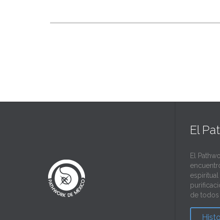
El Pa
El Pathwo
encuentr
espiritua
purificac
de todos 
Hist