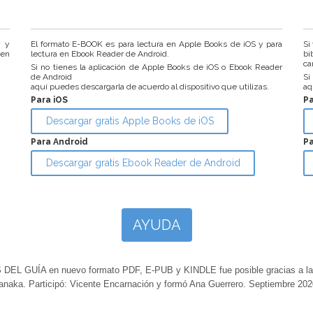
r y
El formato E-BOOK es para lectura en Apple Books de iOS y para
Si
 en
lectura en Ebook Reader de Android.
bi
ca
Si no tienes la aplicación de Apple Books de iOS o Ebook Reader
de Android
Si
aquí puedes descargarla de acuerdo al dispositivo que utilizas.
aq
Para iOS
P
Descargar gratis Apple Books de iOS
Para Android
Pa
Descargar gratis Ebook Reader de Android
AYUDA
GUÍA en nuevo formato PDF, E-PUB y KINDLE fue posible gracias a la ap
anaka. Participó: Vicente Encarnación y formó Ana Guerrero. Septiembre 202