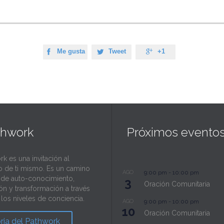
Me gusta
Tweet
+1



thwork
Próximos evento
rk es una invitación al
o de ti mismo. Es un camino
AGO
9:00 pm
-
10:00 pm
l de auto-conocimiento,
3
Oración Comunitaria
ión y transformación a través
los niveles de conciencia.
AGO
9:00 pm
-
10:00 pm
10
Oración Comunitaria
oria del Pathwork