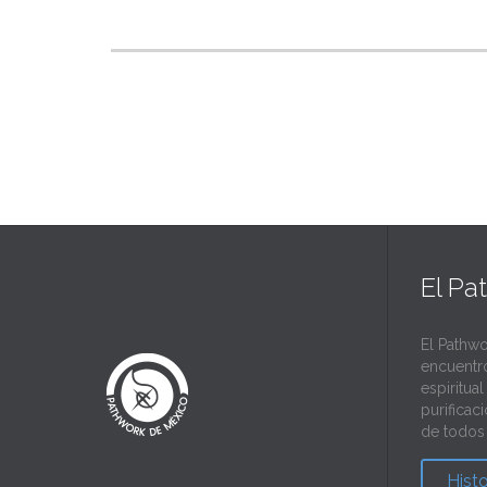
El Pa
El Pathwo
encuentr
espiritua
purificac
de todos 
Hist