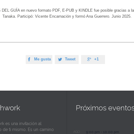
GUÍA en nuevo formato PDF, E-PUB y KINDLE fue posible gracias a la ap
Tanaka. Participó: Vicente Encarnación y formó Ana Guerrero. Junio 2025.
Me gusta
Tweet
+1



thwork
Próximos evento
rk es una invitación al
o de ti mismo. Es un camino
AGO
9:00 pm
-
10:00 pm