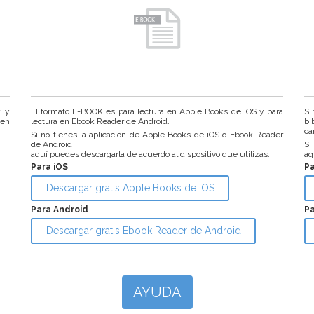
r y
El formato E-BOOK es para lectura en Apple Books de iOS y para
Si
 en
lectura en Ebook Reader de Android.
bi
ca
Si no tienes la aplicación de Apple Books de iOS o Ebook Reader
de Android
Si
aquí puedes descargarla de acuerdo al dispositivo que utilizas.
aq
Para iOS
P
Descargar gratis Apple Books de iOS
Para Android
Pa
Descargar gratis Ebook Reader de Android
AYUDA