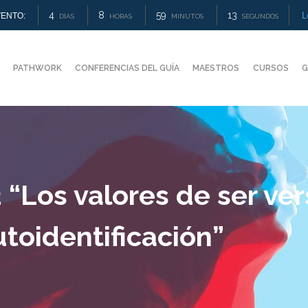
4
8
59
13
L
ENTO:
DÍAS
HORAS
MINUTOS
SEGUNDOS
PATHWORK
CONFERENCIAS DEL GUÍA
MAESTROS
CURSOS
G
“Los valores de ser ver
utoidentificación”