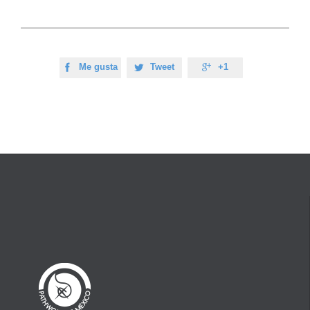
Me gusta
Tweet
+1


