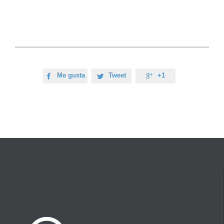
Me gusta
Tweet
+1


