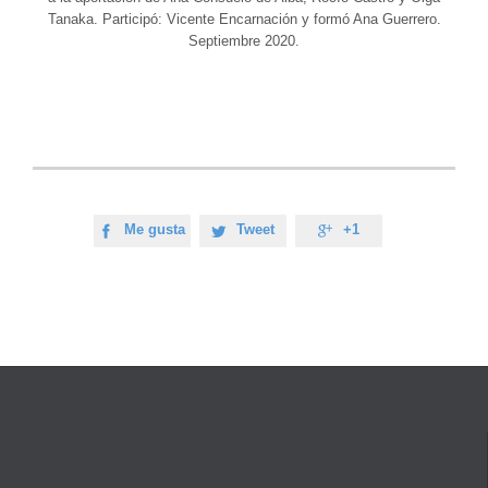
Tanaka. Participó: Vicente Encarnación y formó Ana Guerrero.
Septiembre 2020.
Me gusta
Tweet
+1


