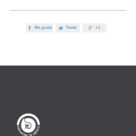
Me gusta
Tweet
+1


