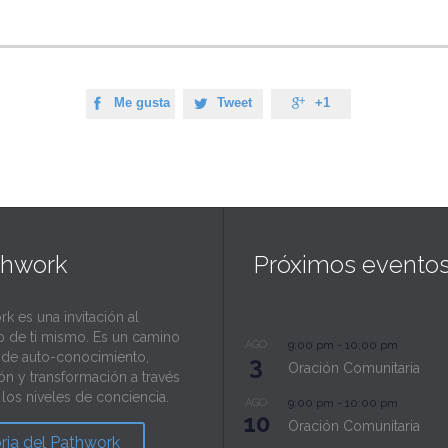
Me gusta
Tweet
+1



thwork
Próximos evento
rk es una invitación al
o de ti mismo. Es un camino
AGO
9:00 pm
-
10:00 pm
l de auto-conocimiento,
3
Oración Comunitaria
ión y transformación a través
los niveles de conciencia.
AGO
9:00 pm
-
10:00 pm
10
Oración Comunitaria
oria del Pathwork