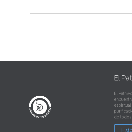
El Pa
El Pathwo
encuentr
espiritua
purificac
de todos 
Hist