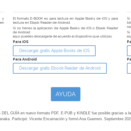
r y
El formato E-BOOK es para lectura en Apple Books de iOS y para
Si
 en
lectura en Ebook Reader de Android.
bi
ca
Si no tienes la aplicación de Apple Books de iOS o Ebook Reader
de Android
Si
aquí puedes descargarla de acuerdo al dispositivo que utilizas.
aq
Para iOS
P
Descargar gratis Apple Books de iOS
Para Android
Pa
Descargar gratis Ebook Reader de Android
AYUDA
GUÍA en nuevo formato PDF, E-PUB y KINDLE fue posible gracias a la ap
anaka. Participó: Vicente Encarnación y formó Ana Guerrero. Septiembre 202