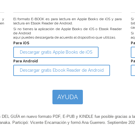
r y
El formato E-BOOK es para lectura en Apple Books de iOS y para
Si
 en
lectura en Ebook Reader de Android.
bi
ca
Si no tienes la aplicación de Apple Books de iOS o Ebook Reader
de Android
Si
aquí puedes descargarla de acuerdo al dispositivo que utilizas.
aq
Para iOS
P
Descargar gratis Apple Books de iOS
Para Android
Pa
Descargar gratis Ebook Reader de Android
AYUDA
GUÍA en nuevo formato PDF, E-PUB y KINDLE fue posible gracias a la ap
anaka. Participó: Vicente Encarnación y formó Ana Guerrero. Septiembre 202