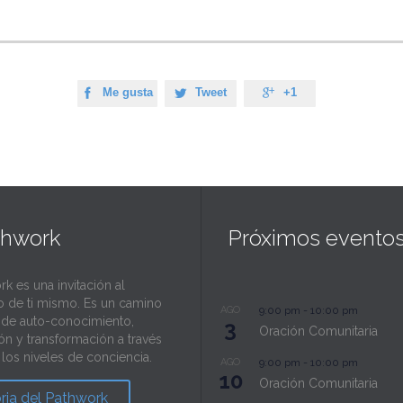
Me gusta
Tweet
+1



thwork
Próximos evento
rk es una invitación al
o de ti mismo. Es un camino
AGO
9:00 pm
-
10:00 pm
l de auto-conocimiento,
3
Oración Comunitaria
ión y transformación a través
los niveles de conciencia.
AGO
9:00 pm
-
10:00 pm
10
Oración Comunitaria
oria del Pathwork