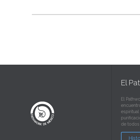
El Pa
El Pathwo
encuentr
espiritua
purificac
de todos 
Hist