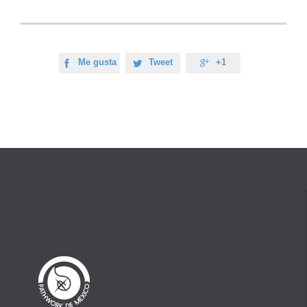
Me gusta
Tweet
+1


