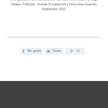
Tanaka. Participó: Vicente Encarnación y formó Ana Guerrero.
Septiembre 2020.
Me gusta
Tweet
+1


