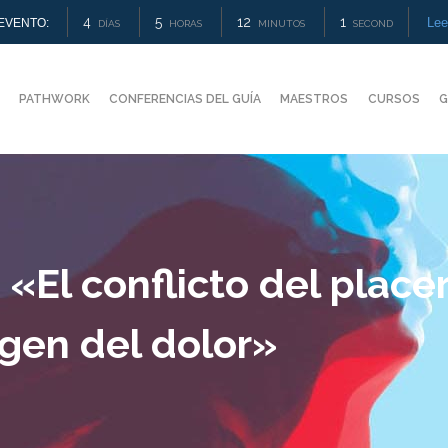
4
5
12
0
Le
VENTO:
DÍAS
HORAS
MINUTOS
SEGUNDOS
PATHWORK
CONFERENCIAS DEL GUÍA
MAESTROS
CURSOS
G
«El conflicto del placer
gen del dolor»