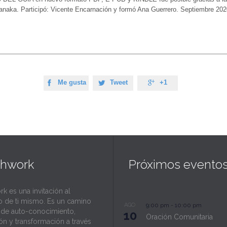
anaka. Participó: Vicente Encarnación y formó Ana Guerrero. Septiembre 202
Me gusta
Tweet
+1



thwork
Próximos evento
rk es una invitación al
o de ti mismo. Es un camino
AGO
9:00 pm
-
10:00 pm
l de auto-conocimiento,
10
Oración Comunitaria
ión y transformación a través