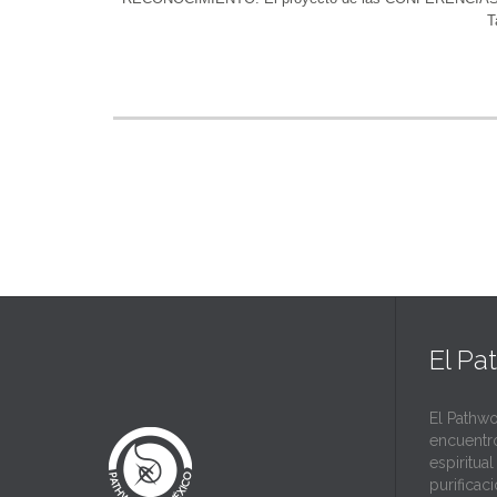
T
El Pa
El Pathwo
encuentr
espiritua
purificac