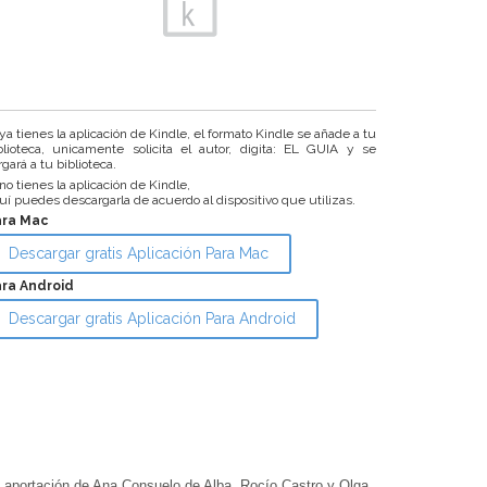
 ya tienes la aplicación de Kindle, el formato Kindle se añade a tu
blioteca, unicamente solicita el autor, digita: EL GUIA y se
rgará a tu biblioteca.
 no tienes la aplicación de Kindle,
uí puedes descargarla de acuerdo al dispositivo que utilizas.
ara Mac
Descargar gratis Aplicación Para Mac
ra Android
Descargar gratis Aplicación Para Android
ortación de Ana Consuelo de Alba, Rocío Castro y Olga