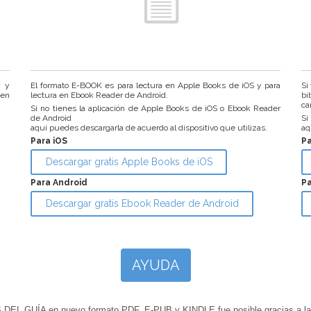
r y
El formato E-BOOK es para lectura en Apple Books de iOS y para
Si
 en
lectura en Ebook Reader de Android.
bi
ca
Si no tienes la aplicación de Apple Books de iOS o Ebook Reader
de Android
Si
aquí puedes descargarla de acuerdo al dispositivo que utilizas.
aq
Para iOS
P
Descargar gratis Apple Books de iOS
Para Android
Pa
Descargar gratis Ebook Reader de Android
AYUDA
GUÍA en nuevo formato PDF, E-PUB y KINDLE fue posible gracias a la ap