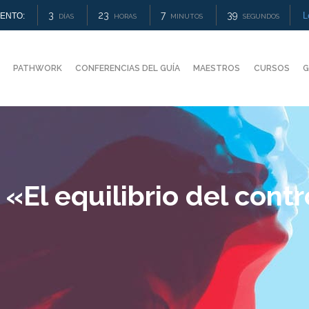
3
23
7
38
L
ENTO:
DÍAS
HORAS
MINUTOS
SEGUNDOS
PATHWORK
CONFERENCIAS DEL GUÍA
MAESTROS
CURSOS
G
El equilibrio del control