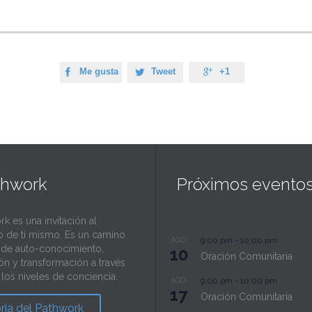
Me gusta
Tweet
+1



thwork
Próximos evento
rk es una invitación al
o de ti mismo. Es un camino
AGO
9:00 pm
-
10:00 pm
l de auto-conocimiento,
10
Oración Comunitaria
ión y transformación a través
los niveles de conciencia.
AGO
9:00 pm
-
10:00 pm
17
Oración Comunitaria
oria del Pathwork