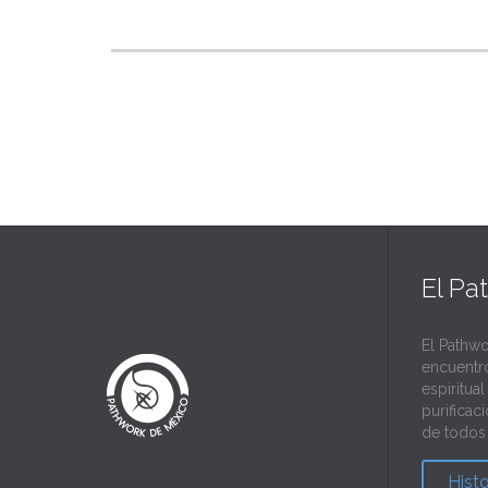
El Pa
El Pathwo
encuentr
espiritua
purificac
de todos 
Hist