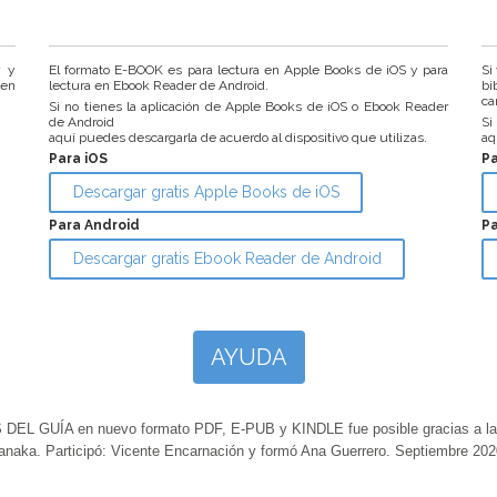
r y
El formato E-BOOK es para lectura en Apple Books de iOS y para
Si
 en
lectura en Ebook Reader de Android.
bi
ca
Si no tienes la aplicación de Apple Books de iOS o Ebook Reader
de Android
Si
aquí puedes descargarla de acuerdo al dispositivo que utilizas.
aq
Para iOS
P
Descargar gratis Apple Books de iOS
Para Android
Pa
Descargar gratis Ebook Reader de Android
AYUDA
GUÍA en nuevo formato PDF, E-PUB y KINDLE fue posible gracias a la ap
anaka. Participó: Vicente Encarnación y formó Ana Guerrero. Septiembre 202