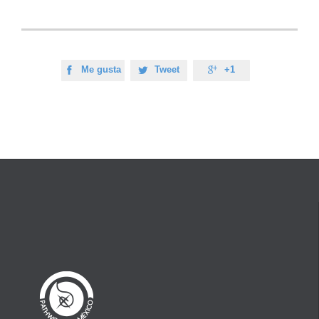
Me gusta
Tweet
+1


