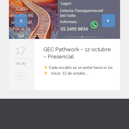
17
GEC Pathwork – 12 octubre
– Presencial
09 '25
Cada escalón es un portal hacia tu luz
Inicia: 12 de octubre…
L
63
o
v
e
i
t