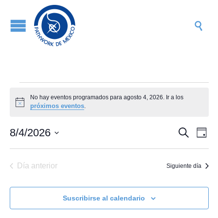

Eventos
No hay eventos programados para agosto 4, 2026. Ir a los
Aviso
próximos eventos
.
en
Naveg
Na
8/4/2026
Buscar
Día
de
de
Selecciona
agosto
vis
la
búsqu
fecha.
Día anterior
Siguiente día
de
y
4,
Ev
vistas
Suscribirse al calendario
de
2026