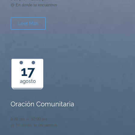
@ En donde te encuentres
Leer Más
17
agosto
Oración Comunitaria
9:00 pm — 10:00 pm
@ En donde te encuentres