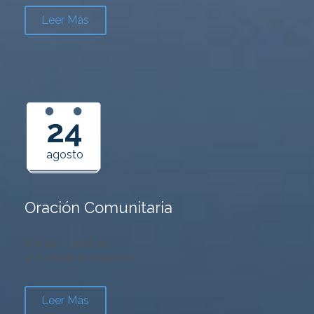
Leer Más
24
agosto
Oración Comunitaria
9:00 pm — 10:00 pm
@ En donde te encuentres
Leer Más