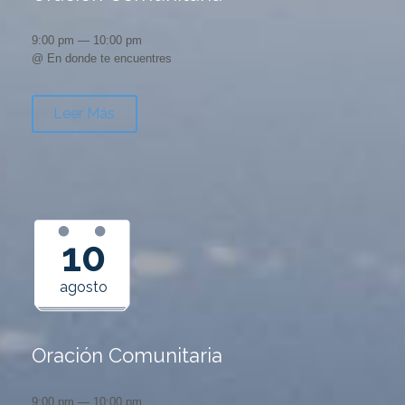
9:00 pm — 10:00 pm
@ En donde te encuentres
Leer Más
10
agosto
Oración Comunitaria
9:00 pm — 10:00 pm