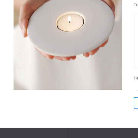
Tu
He