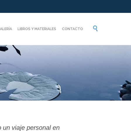
Por

ALERÍA
LIBROS Y MATERIALES
CONTACTO
favor,
introduzca
el
contenido
 un viaje personal en