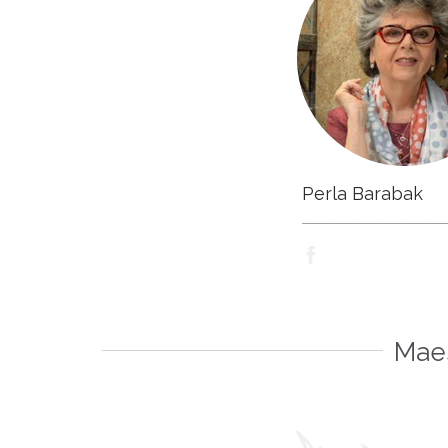
Perla Barabak
________________________

Maes