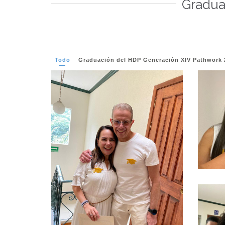
Gradua
Todo
Graduación del HDP Generación XIV Pathwork 
Ver más