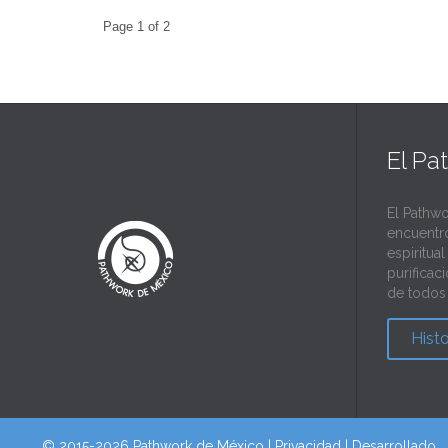
Page 1 of 2
El Pa
El Pathwo
encuentr
espiritua
purificac
de todos 
Hist
© 2015-2026 Pathwork de México |
Privacidad
| Desarrollado