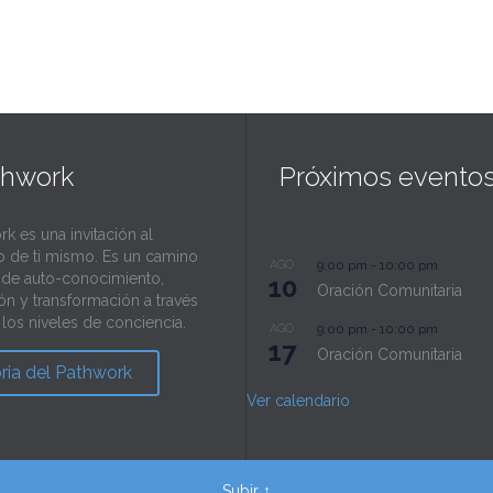
thwork
Próximos evento
rk es una invitación al
o de ti mismo. Es un camino
AGO
9:00 pm
-
10:00 pm
l de auto-conocimiento,
10
Oración Comunitaria
ión y transformación a través
los niveles de conciencia.
AGO
9:00 pm
-
10:00 pm
17
Oración Comunitaria
oria del Pathwork
Ver calendario
Subir ↑