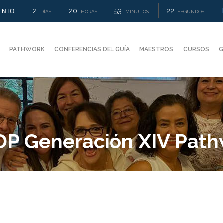
2
20
53
20
ENTO:
DÍAS
HORAS
MINUTOS
SEGUNDOS
PATHWORK
CONFERENCIAS DEL GUÍA
MAESTROS
CURSOS
G
DP Generación XIV Path