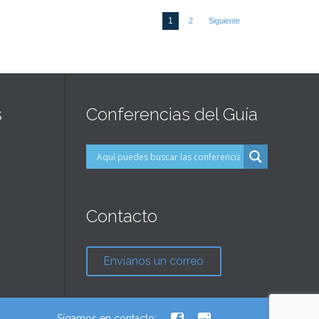
1
2
Siguiente
s
Conferencias del Guía
Contacto
Envíanos un correo



Sígamos en contacto: