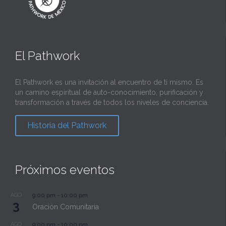
El Pathwork
El Pathwork es una invitación al encuentro de ti mismo. Es
un camino espiritual de auto-conocimiento, purificación y
transformación a través de todos los niveles de conciencia.
Historia del Pathwork
Próximos eventos
AGO
9:00 pm
-
10:00 pm
3
Oración Comunitaria
AGO
9:00 pm
-
10:00 pm