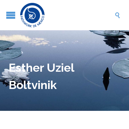

Esther Uziel
Boltvinik