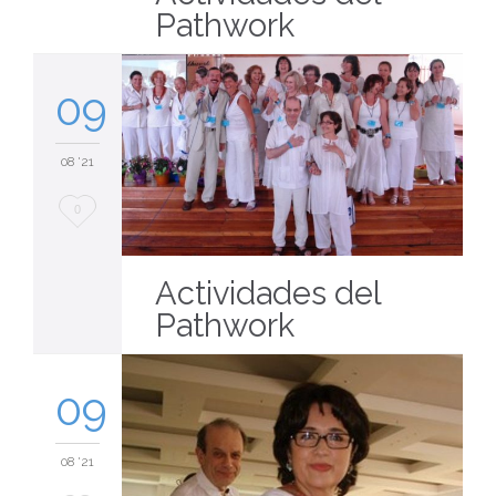
Pathwork
09
08 '21
Love
0
it
Actividades del
Pathwork
09
08 '21