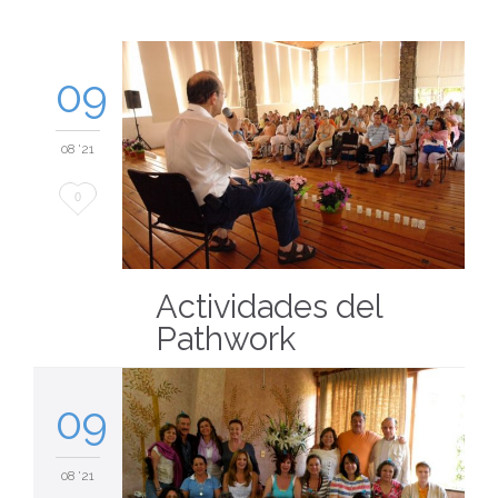
09
08 '21
Love
0
it
Actividades del
Pathwork
09
08 '21