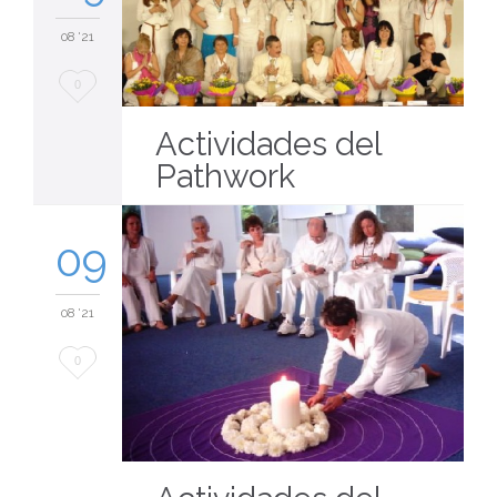
08 '21
Love
0
it
Actividades del
Pathwork
09
08 '21
Love
0
it