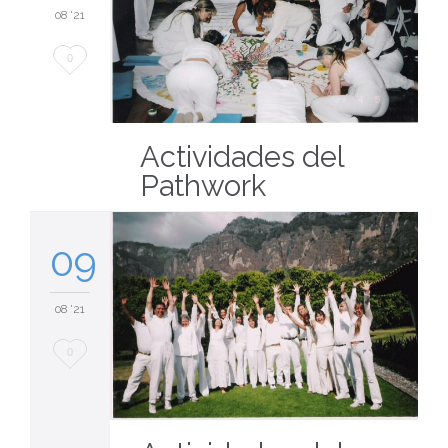
08 '21
Love
0
it
Actividades del
Pathwork
09
08 '21
Love
0
it