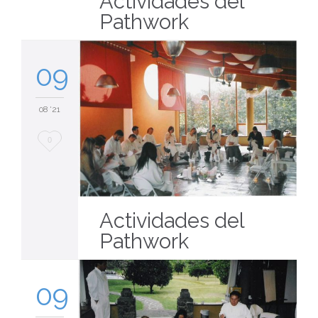
Actividades del
Pathwork
09
08 '21
Love
0
it
Actividades del
Pathwork
09