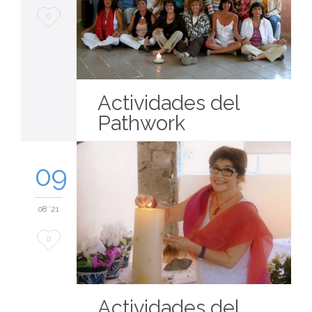
Love
0
it
Actividades del
Pathwork
09
08 '21
Love
0
it
Actividades del