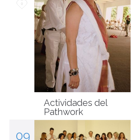
Love
0
it
Actividades del
Pathwork
09