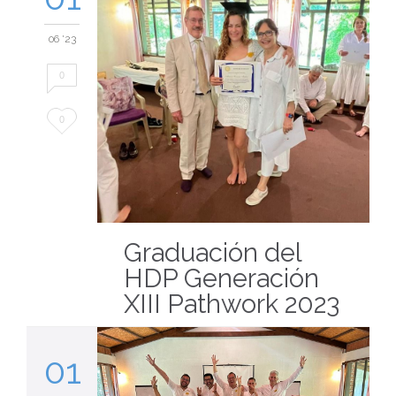
06 '23
0
Love
0
it
Graduación del
HDP Generación
XIII Pathwork 2023
01