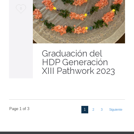
Love
0
it
Graduación del
HDP Generación
XIII Pathwork 2023
Page 1 of 3
1
2
3
Siguiente