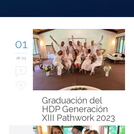
01
06 '23
0
Love
0
it
Graduación del
HDP Generación
XIII Pathwork 2023