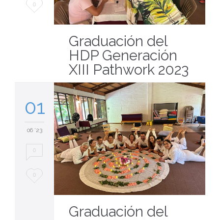
Love
0
it
Graduación del
HDP Generación
XIII Pathwork 2023
01
06 '23
0
Love
0
it
Graduación del