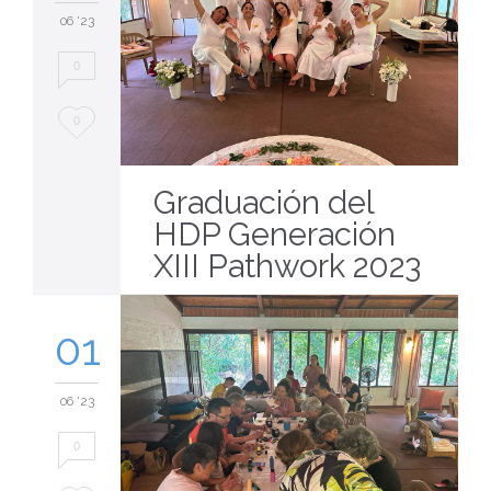
06 '23
0
Love
0
it
Graduación del
HDP Generación
XIII Pathwork 2023
01
06 '23
0