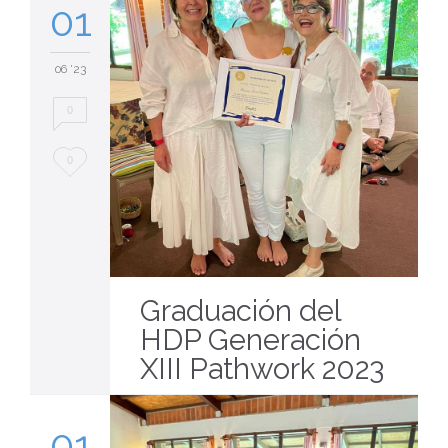
01
06 '23
0
Love
0
it
Graduación del
HDP Generación
XIII Pathwork 2023
01