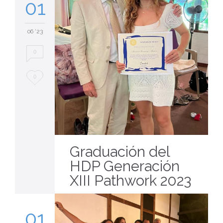
01
06 '23
0
Love
0
it
Graduación del
HDP Generación
XIII Pathwork 2023
01