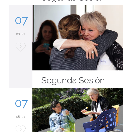
07
08 '21
Love
0
it
Segunda Sesión
07
08 '21
Love
0