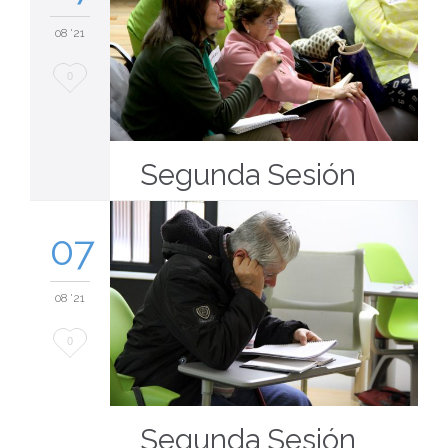
08 '21
Love
0
it
Segunda Sesión
07
08 '21
Love
0
it
Segunda Sesión