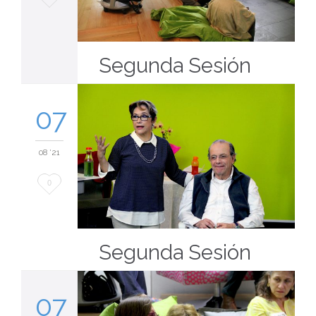
it
Segunda Sesión
07
08 '21
Love
0
it
Segunda Sesión
07