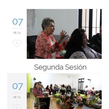
07
08 '21
Love
0
it
Segunda Sesión
07
08 '21
Love
0