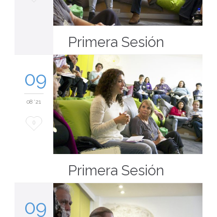
it
Primera Sesión
09
08 '21
Love
0
it
Primera Sesión
09