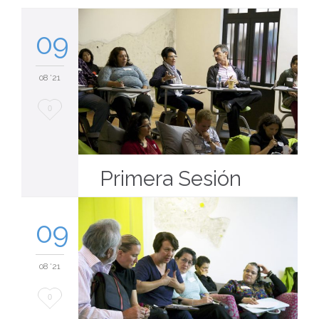
09
08 '21
Love
0
it
Primera Sesión
09
08 '21
Love
0
it