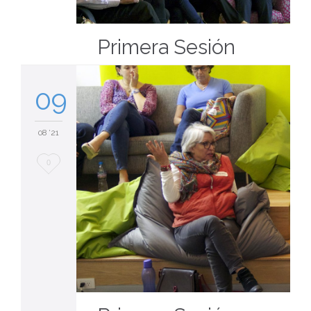
Primera Sesión
09
08 '21
Love
0
it