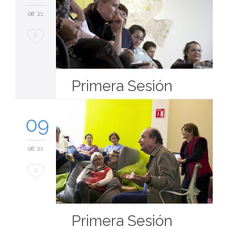
08 '21
Love
0
it
Primera Sesión
09
08 '21
Love
0
it
Primera Sesión