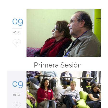
09
08 '21
Love
0
it
Primera Sesión
09
08 '21
Love
0